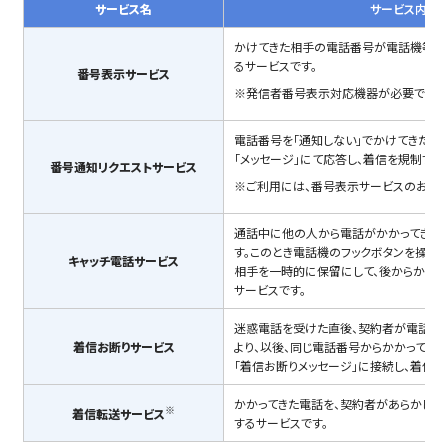
サービス名
サービス内容
かけてきた相手の電話番号が電話機等の
るサービスです。
番号表示サービス
※発信者番号表示対応機器が必要です。
電話番号を「通知しない」でかけてきた相
「メッセージ」にて応答し、着信を規制する
番号通知リクエストサービス
※ご利用には、番号表示サービスのお申し
通話中に他の人から電話がかかってきた
す。このとき電話機のフックボタンを操作
キャッチ電話サービス
相手を一時的に保留にして、後からかかっ
サービスです。
迷惑電話を受けた直後、契約者が電話か
着信お断りサービス
より、以後、同じ電話番号からかかってき
「着信お断りメッセージ」に接続し、着信を
かかってきた電話を、契約者があらかじ
※
着信転送サービス
するサービスです。