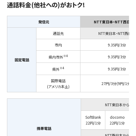
通話料金
(他社への)
がおトク!
発信元
NTT東日本・NTT西日本
通話先
NTT東日本・NTT西日本
市内
9.35円/3分
※4
9.35円/3分
県内市外
固定電話
※4
9.35円/3分
県外
国際電話
27円/3分(9円/1分)
(アメリカ本土)
NTT東日本から
SoftBank
docomo
22円/1分
22円/1分
携帯電話
NTT西日本から