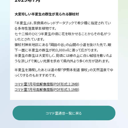
大変珍しい半夏生の群生が見られる御杖村
「半夏生」は、奈良県のレッドデータブックで希少種に指定されてい
る多年性落葉草本植物です。
七十二候のひとつ半夏生の頃に花を咲かせることからその名がつ
いたとされています。
御杖村神末地区にある「岡田の谷」の山間の小道を抜けた先で、眼
下一面に半夏生の群生が約3,000㎡に渡って広がります。
半夏生の群生は大変珍しく、見頃には緑の上に白い絨毯を敷いたよ
うな涼しげで美しい光景を求めて県内外より多くの方が訪れます。
半夏生を満喫したあとは道の駅「伊勢本街道 御杖」の天然温泉でゆ
っくりするのもおすすめです。
コマド里7月号低解像度版(PDF形式:2.2MB)
コマド里7月号高解像度版(PDF形式:5.1MB)
コマド里通信一覧に戻る