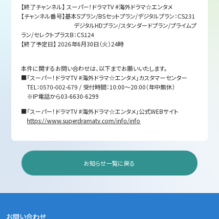
【終了チャンネル】 スーパー！ドラマ
TV #
海外ドラマ
☆
エンタメ
【チャンネル番号】基本
S
プラン
/BS
セットプラン
/
デジタルプラン：
CS231
デジタル
HD
プラン
/
スタンダードプラン
/
プライムプ
ラン
/
セレクトプラス
B
：
CS124
【終了予定日】
2026
年
6
月
30
日（火）
24
時
本件に関するお問い合わせは、以下までお願いいたします。
■
「スーパー！ドラマ
TV #
海外ドラマ
☆
エンタメ」カスタマーセンター
TEL
：
0570-002-679 /
受付時間：
10:00
～
20:00
（年中無休）
※IP
電話から
03-6630-6299
■
「スーパー！ドラマ
TV #
海外ドラマ
☆
エンタメ」公式
WEB
サイト
https://www.superdramatv.com/info/info
お知らせ一覧に戻る
お問い合わせ