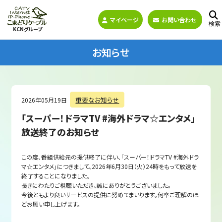
マイページ
お問い合わせ
検索
KCNグループ
お知らせ
重要なお知らせ
2026年05月19日
「スーパー！ドラマTV #海外ドラマ☆エンタメ」
放送終了のお知らせ
この度、番組供給元の提供終了に伴い、「スーパー！ドラマ
TV #
海外ドラ
マ
☆
エンタメ」につきまして、
2026
年
6
月
30
日（火）
24
時をもって放送を
終了することになりました。
長きにわたりご視聴いただき、誠にありがとうございました。
今後ともより良いサービスの提供に努めてまいります。何卒ご理解のほ
どお願い申し上げます。