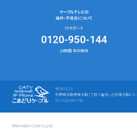
ケーブルテレビの
操作・不具合について
TVサポート
0120-950-144
24時間 年中無休
〒630-0213
奈良県生駒市東生駒1丁目70番地1 近鉄東生駒ビル3
TEL.0120-667-740
©Komadori Cable Co.,Ltd.